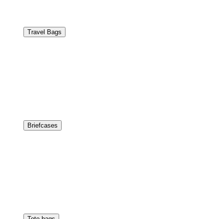
Travel Bags
Briefcases
Tote bags