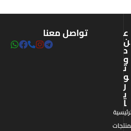
ع
تواصل معنا
ن
د
و
ت
و
ر
ي
ا
رئيسية
منتجات