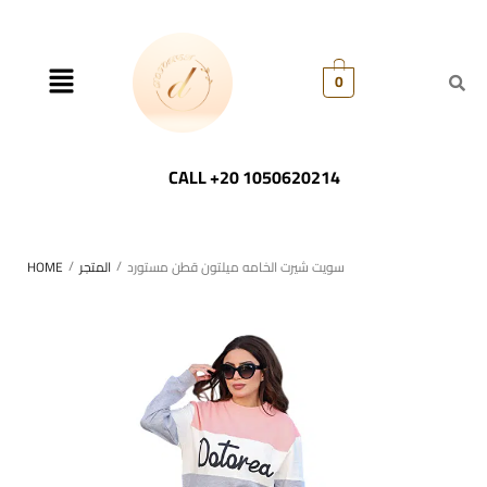
0
CALL +20 1050620214
/
/
سويت شيرت الخامه ميلتون قطن مستورد
المتجر
HOME