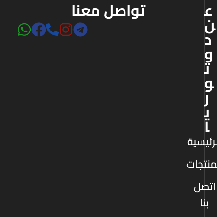
ع
تواصل معنا
ن
د
و
ت
و
ر
ي
ا
رئيسية
منتجات
اتصل
بنا