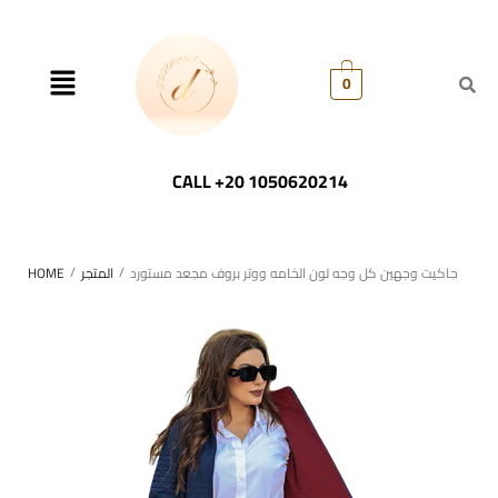
0
CALL +20 1050620214
/
/
جاكيت وجهين كل وجه لون الخامه ووتر بروف مجعد مستورد
المتجر
HOME