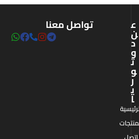
ع
تواصل معنا
ن
د
و
ت
و
ر
ي
ا
رئيسية
منتجات
اتصل