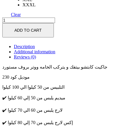
XXXL
Clear
جاكيت
الخامه
ADD TO CART
ووتر
بروف
مستورد
Description
quantity
Additional information
Reviews (0)
جاكيت كابتشو بيتفك و يتركب الخامه ووتر بروف مستورد
موديل كود 230
التلبيس من 50 كيلوا الي 100 كيلوا
✔️ ميديم يلبس من 50 إلي 60 كيلوا
✔️ لارج يلبس من 60 الي 70 كيلوا
✔️ إكس لارج يلبس من 70 إلي 80 كيلوا