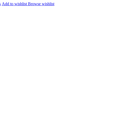
may
s
Add to wishlist
Browse wishlist
be
chosen
on
the
product
page