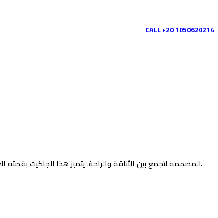
CALL +20 1050620214
استعدي للظهور بإطلالة ساحرة مع منتجات “Dotorea”، المصممه لتجمع بين الأناقة والراحة. يتميز هذا الجاكيت بقصته العصرية التي تعزز أنوثتك، وخامته الفاخرة التي تمنحك إحساسًا رائعًا بالراحة طوال اليوم.