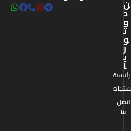
ن
د
و
ت
و
ر
ي
ا
رئيسية
منتجات
اتصل
بنا