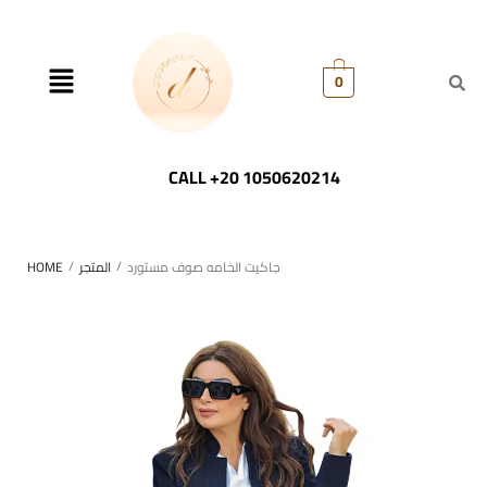
0
CALL +20 1050620214
/
/
جاكيت الخامه صوف مستورد
المتجر
HOME