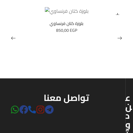
بلوزة كتان فرنساوي
850,00
EGP
ع
تواصل معنا
ن
د
و