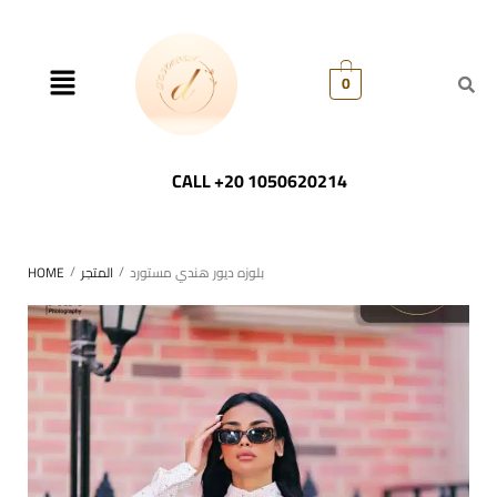
0
CALL +20 1050620214
/
/
بلوزه ديور هندي مستورد
المتجر
HOME