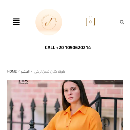
0
CALL +20 1050620214
/
/
بلوزة كتان قطن تركي
المتجر
HOME