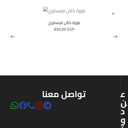
بلوزة كتان فرنساوي
850,00
EGP
ع
تواصل معنا
ن
د
و