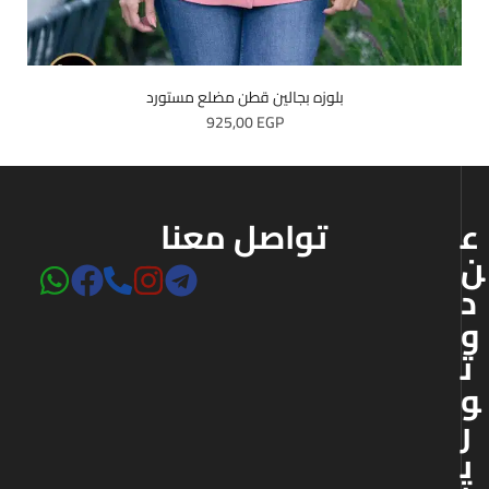
بلوزه بجالين قطن مضلع مستورد
925,00
EGP
ع
تواصل معنا
ن
د
و
ت
و
ر
ي