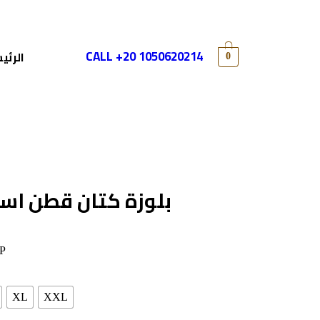
CALL +20 1050620214
الرئي
0
بلوزة كتان قطن اس
P
XL
XXL