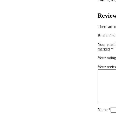
Revie
There are n
Your email 
marked
*
Your ratin
Your revi
Name
*