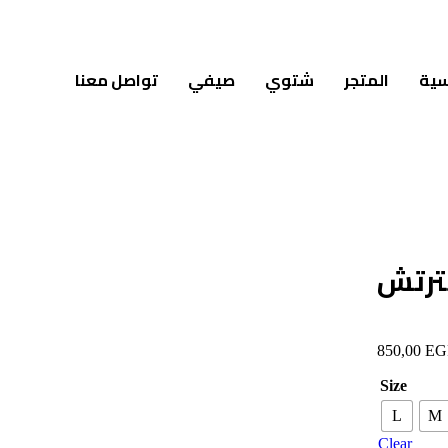
سية
المتجر
شتوي
صيفي
تواصل معنا
ترتش
850,00
EG
Size
L
M
Clear