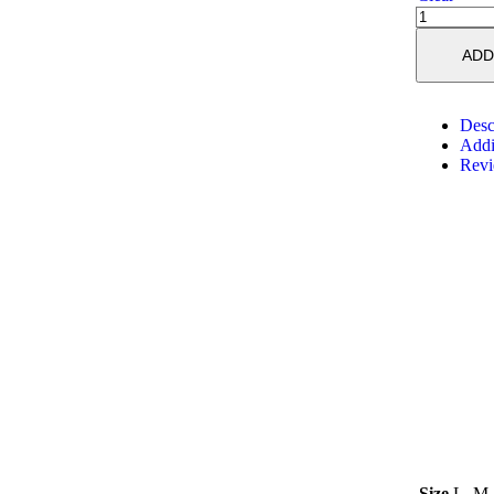
ADD
Desc
Addi
Revi
Size
L, M