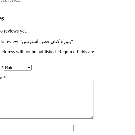
ws
o reviews yet.
Be the first to review “بلوزة كتان قطن استرتش”
address will not be published.
Required fields are
g
*
ew
*