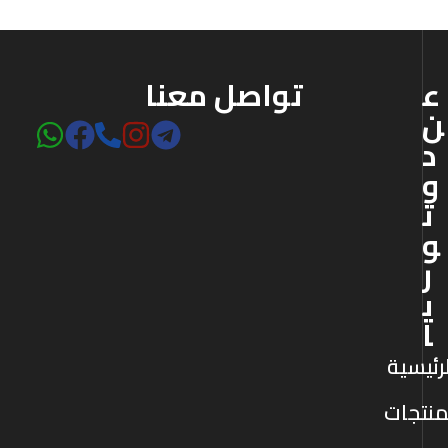
ع
تواصل معنا
ن
د
و
ت
و
ر
ي
ا
رئيسية
منتجات